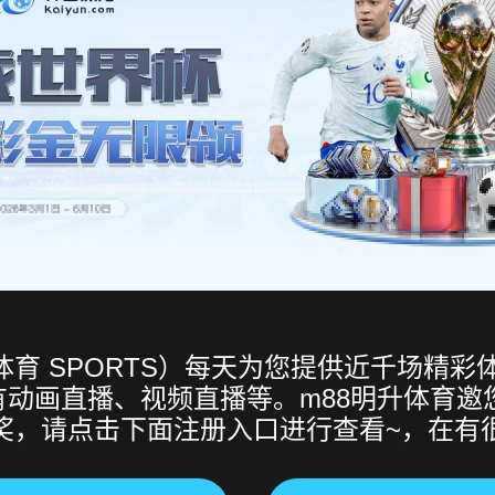
升体育 SPORTS）每天为您提供近千场精
动画直播、视频直播等。m88明升体育邀您
奖，请点击下面注册入口进行查看~，在有