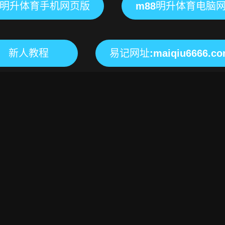
8明升体育手机网页版
m88明升体育电脑
新人教程
易记网址:maiqiu6666.c