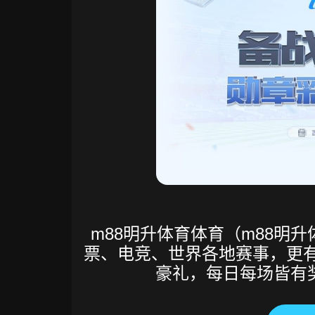
m88明升体育体育（m88明
票、电竞、世界各地赛事，更有
豪礼，每日每场皆有